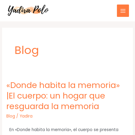
Ir
Main
al
Men
contenido
Blog
«Donde habita la memoria»
«Donde
habita
|El cuerpo: un hogar que
la
resguarda la memoria
memoria»
|El
Blog
/
Yadira
cuerpo:
un
En «Donde habita la memoria», el cuerpo se presenta