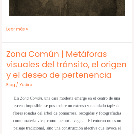
Leer más »
Zona Común | Metáforas
Zona
Común
visuales del tránsito, el origen
|
y el deseo de pertenencia
Metáforas
visuales
Blog
/
Yadira
del
tránsito,
En
Zona Común
, una casa modesta emerge en el centro de una
el
escena imposible: se posa sobre un extenso y ondulado tapiz de
origen
flores rosadas del árbol de pomarrosa, recogidas y fotografiadas
y
como materia viva, como memoria vegetal. El entorno no es un
el
paisaje tradicional, sino una construcción afectiva que invoca el