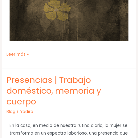
Leer más »
Presencias | Trabajo
Presencias
|
doméstico, memoria y
Trabajo
cuerpo
doméstico,
memoria
Blog
/
Yadira
y
cuerpo
En la casa, en medio de nuestra rutina diaria, la mujer se
transforma en un espectro laborioso, una presencia que